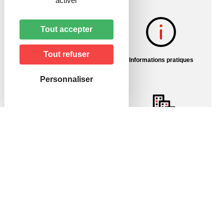
activer
Tout accepter
Tout refuser
Histoire du village
Informations pratiques
Personnaliser
Pharmacies/Garde
Urbanisme
Mairie de Hagenbach
46, rue de Delle
68210 HAGENBACH