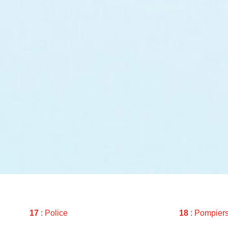
17
: Police
18
: Pompier