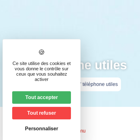
N° téléphone utiles
Ce site utilise des cookies et
vous donne le contrôle sur
ceux que vous souhaitez
activer
Accueil
»
Vie pratique
»
N° téléphone utiles
Tout accepter
Tout refuser
Personnaliser
15
: Samu