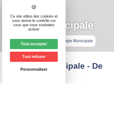
Ce site utilise des cookies et
vous donne le contrôle sur
Équipe Municipale
ceux que vous souhaitez
activer
Accueil
»
Vie municipale
»
Équipe Municipale
Tout accepter
Tout refuser
L'Équipe Municipale - De
Personnaliser
2026 à 2032