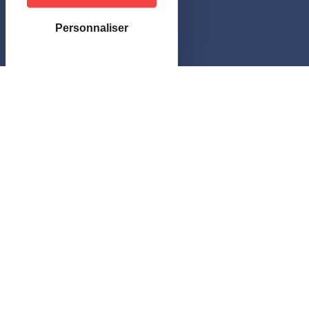
46, rue de Delle
68210 HAGENBACH
Personnaliser
Horaires
–
le lundi et jeudi
:
de 10h00 à 12h00 et de 16h00 à 18h30
–
le mardi et vendredi
:
de 10h00 à 12h00 et sur rendez-vous
–
le mercredi
:
sur rendez-vous
Tel.
03 89 25 30 72
CONTACT