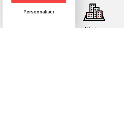
Personnaliser
Pharmacies/Garde
Urbanisme
Mairie de Hagenbach
46, rue de Delle
68210 HAGENBACH
Horaires
–
le lundi et jeudi
:
de 10h00 à 12h00 et de 16h00 à 18h30
–
le mardi et vendredi
:
de 10h00 à 12h00 et sur rendez-vous
–
le mercredi
:
sur rendez-vous