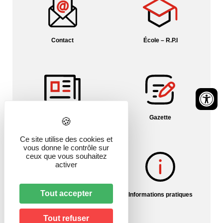
Contact
École – R.P.I
Fil info Alsace
Gazette
Ce site utilise des cookies et
vous donne le contrôle sur
ceux que vous souhaitez
activer
Tout accepter
Histoire du village
Informations pratiques
Tout refuser