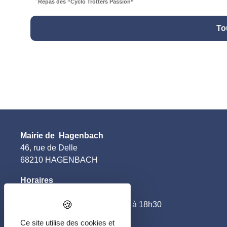
Repas des “Cyclo Trotters Passion”
To
Mairie de Hagenbach
46, rue de Delle
68210 HAGENBACH
Horaires
–
le lundi et jeudi
:
de 10h00 à 12h00 et de 16h00 à 18h30
–
le mardi et vendredi
:
Ce site utilise des cookies et