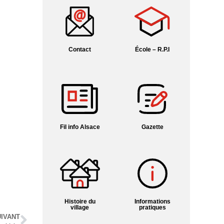
Contact
École – R.P.I
Fil info Alsace
Gazette
Histoire du
Informations
village
pratiques
IVANT