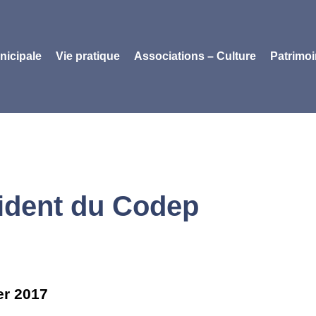
nicipale
Vie pratique
Associations – Culture
Patrimo
sident du Codep
er 2017