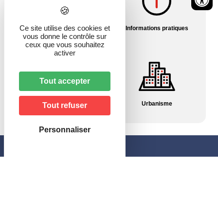
Ce site utilise des cookies et
Histoire du village
Informations pratiques
vous donne le contrôle sur
ceux que vous souhaitez
activer
Tout accepter
Pharmacies/Garde
Urbanisme
Tout refuser
Personnaliser
Mairie de Hagenbach
46, rue de Delle
68210 HAGENBACH
Horaires
–
le lundi et jeudi
: