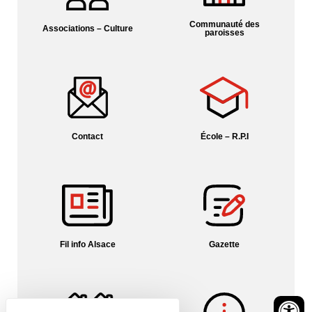
Communauté des
Associations – Culture
paroisses
Contact
École – R.P.I
Fil info Alsace
Gazette