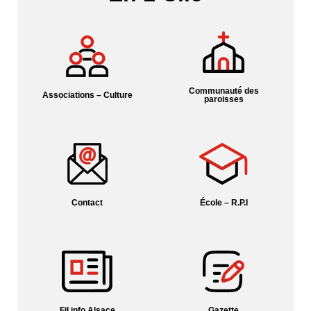
Communauté des
Associations – Culture
paroisses
Contact
École – R.P.I
Fil info Alsace
Gazette