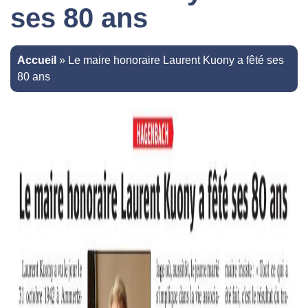
ses 80 ans
Accueil
»
Le maire honoraire Laurent Kuony a fêté ses
80 ans