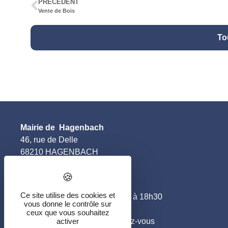
PRÉCÉDENT
Vente de Bois
To
Mairie de Hagenbach
46, rue de Delle
68210 HAGENBACH
Horaires
–
le lundi et jeudi
:
Ce site utilise des cookies et
de 10h00 à 12h00 et de 16h00 à 18h30
vous donne le contrôle sur
–
le mardi et vendredi
:
ceux que vous souhaitez
de 10h00 à 12h00 et sur rendez-vous
activer