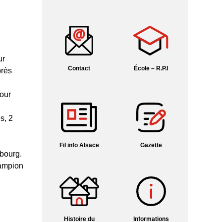
ur
Contact
École – R.P.I
près
pour
s, 2
Fil info Alsace
Gazette
bourg.
hampion
Histoire du
Informations