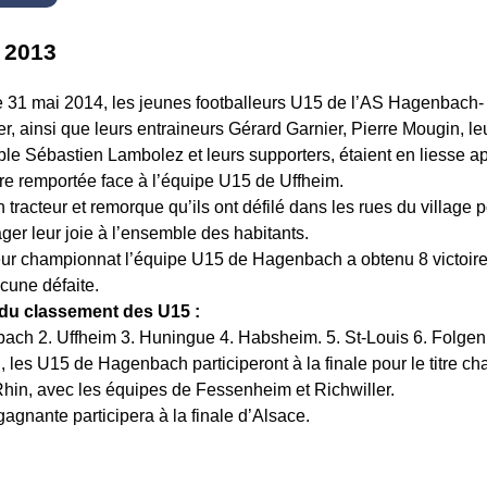
 2013
 31 mai 2014, les jeunes footballeurs U15 de l’AS Hagenbach-
er, ainsi que leurs entraineurs Gérard Garnier, Pierre Mougin, le
le Sébastien Lambolez et leurs supporters, étaient en liesse a
oire remportée face à l’équipe U15 de Uffheim.
n tracteur et remorque qu’ils ont défilé dans les rues du village 
ager leur joie à l’ensemble des habitants.
eur championnat l’équipe U15 de Hagenbach a obtenu 8 victoire
ucune défaite.
 du classement des U15 :
ach 2. Uffheim 3. Huningue 4. Habsheim. 5. St-Louis 6. Folgen
n, les U15 de Hagenbach participeront à la finale pour le titre c
hin, avec les équipes de Fessenheim et Richwiller.
gagnante participera à la finale d’Alsace.