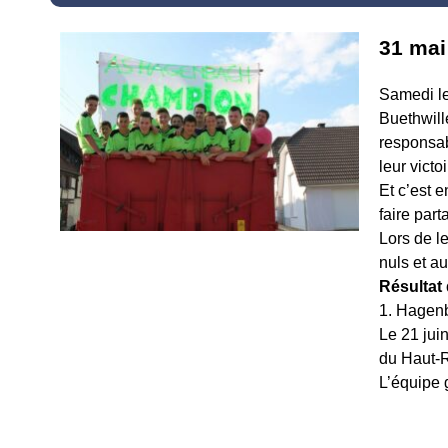
31 mai
Samedi le
Buethwill
responsab
leur vict
Et c’est e
faire part
Lors de l
nuls et a
Résultat
1. Hagenb
Le 21 jui
du Haut-R
L’équipe 