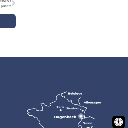
IVANT
 priante