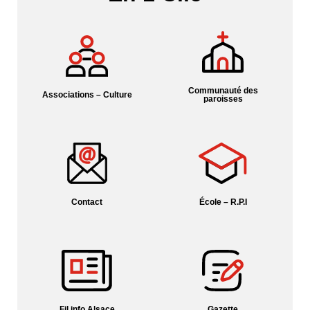
Communauté des
Associations – Culture
paroisses
Contact
École – R.P.I
Fil info Alsace
Gazette