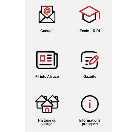
Contact
École – R.P.I
Fil info Alsace
Gazette
Histoire du
Informations
village
pratiques