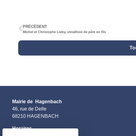
PRÉCÉDENT
Michel et Christophe Lieby, vitrailliste de père en fils
To
Mairie de Hagenbach
46, rue de Delle
68210 HAGENBACH
Horaires
–
le lundi et jeudi
: