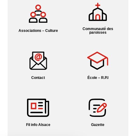
Communauté des
Associations – Culture
paroisses
Contact
École – R.P.I
Fil info Alsace
Gazette