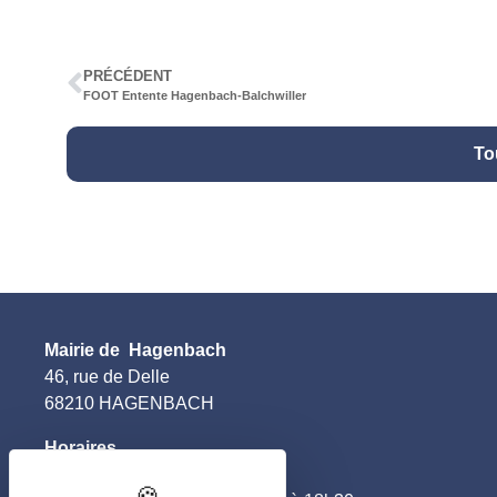
PRÉCÉDENT
FOOT Entente Hagenbach-Balchwiller
To
Mairie de Hagenbach
46, rue de Delle
68210 HAGENBACH
Horaires
–
le lundi et jeudi
: