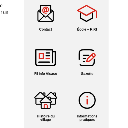
le
r un
Contact
École – R.P.I
Fil info Alsace
Gazette
Histoire du
Informations
village
pratiques