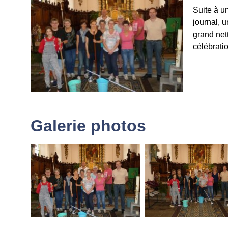
Suite à un
journal, 
grand nett
célébratio
Galerie photos