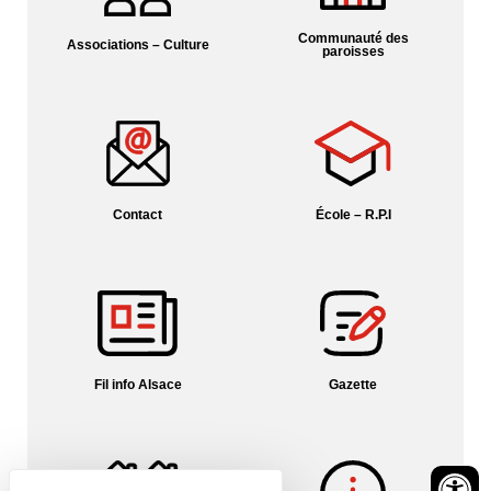
Communauté des
Associations – Culture
paroisses
Contact
École – R.P.I
Fil info Alsace
Gazette