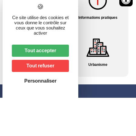
Ce site utilise des cookies et
Histoire du village
Informations pratiques
vous donne le contrôle sur
ceux que vous souhaitez
activer
Tout accepter
Pharmacies/Garde
Urbanisme
Tout refuser
Personnaliser
Mairie de Hagenbach
46, rue de Delle
68210 HAGENBACH
Horaires
–
le lundi et jeudi
: