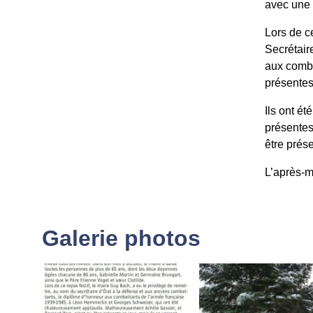
avec une g
Lors de c
Secrétair
aux comba
présentes
Ils ont ét
présentes
être prés
L’après-m
Galerie photos