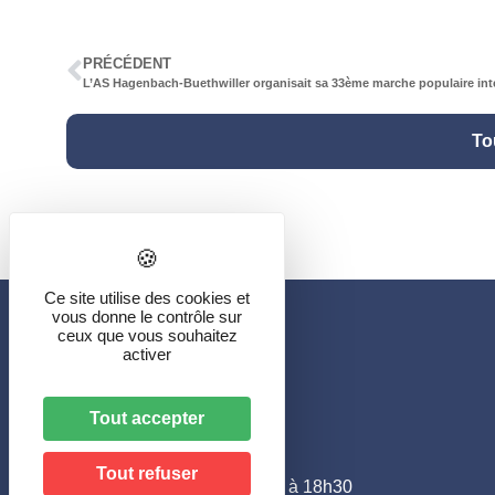
PRÉCÉDENT
To
Ce site utilise des cookies et
vous donne le contrôle sur
ceux que vous souhaitez
Mairie de Hagenbach
activer
46, rue de Delle
68210 HAGENBACH
Tout accepter
Horaires
–
le lundi et jeudi
:
Tout refuser
de 10h00 à 12h00 et de 16h00 à 18h30