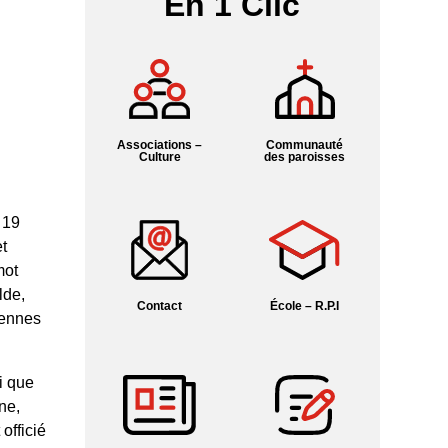
En 1 Clic
Associations –
Communauté
Culture
des paroisses
 19
t
mot
lde,
Contact
École – R.P.I
yennes
i que
ne,
officié