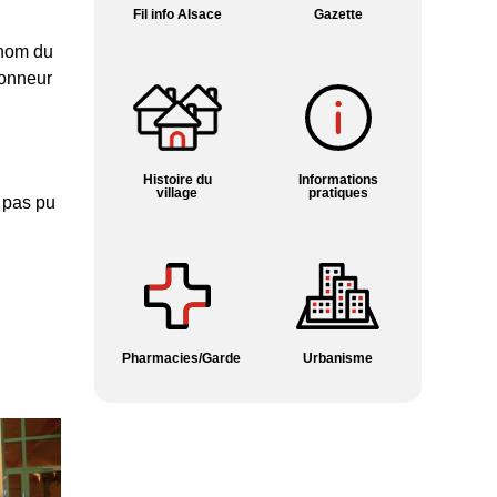
Fil info Alsace
Gazette
 nom du
honneur
Histoire du
Informations
village
pratiques
 pas pu
Pharmacies/Garde
Urbanisme