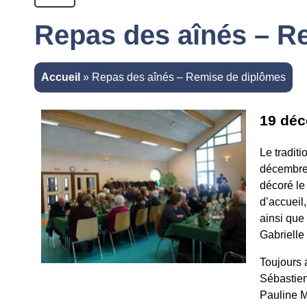
Repas des aînés – R
Accueil
»
Repas des aînés – Remise de diplômes
19 dé
Le tradit
décembre.
décoré le
d’accueil
ainsi que
Gabrielle
Toujours 
Sébastien
Pauline M