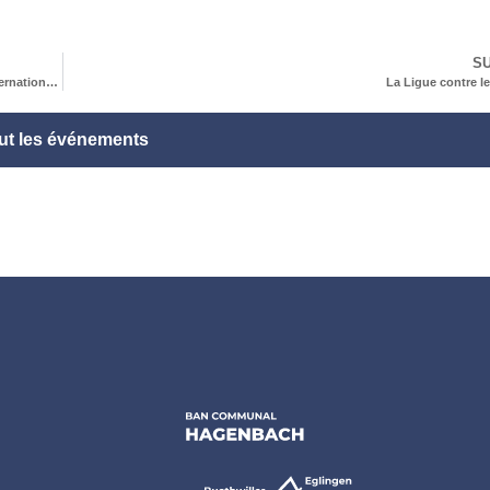
SU
L’AS Hagenbach-Buethwiller organisait sa 33ème marche populaire internationale
La Ligue contre l
ut les événements