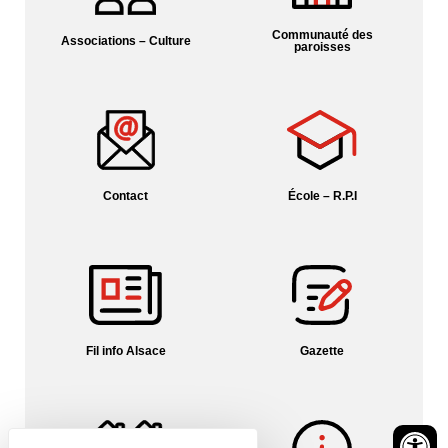
Communauté des
Associations – Culture
paroisses
Contact
École – R.P.I
Fil info Alsace
Gazette