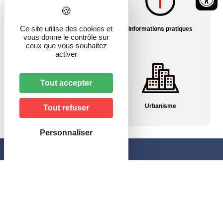
Ce site utilise des cookies et
Histoire du village
Informations pratiques
vous donne le contrôle sur
ceux que vous souhaitez
activer
Tout accepter
Pharmacies/Garde
Urbanisme
Tout refuser
Personnaliser
Mairie de Hagenbach
46, rue de Delle
68210 HAGENBACH
Horaires
–
le lundi et jeudi
: