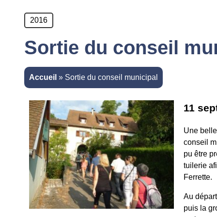
2016
Sortie du conseil mu
Accueil
»
Sortie du conseil municipal
11 sep
Une belle
conseil m
pu être p
tuilerie a
Ferrette.
Au départ
puis la g