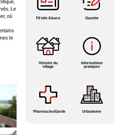
ifique,
rvés. Le
er, où
Fil info Alsace
Gazette
ertains
unes le
Histoire du
Informations
village
pratiques
Pharmacies/Garde
Urbanisme