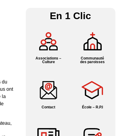
En 1 Clic
Associations –
Communauté
Culture
des paroisses
s du
us ont
 la
de
Contact
École – R.P.I
âteau,