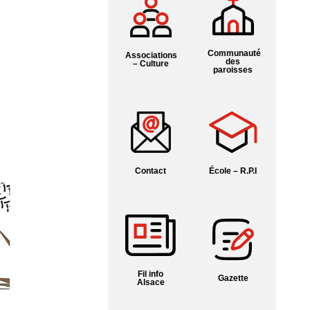
Communauté
Associations
des
– Culture
paroisses
Contact
École – R.P.I
Fil info
Gazette
Alsace