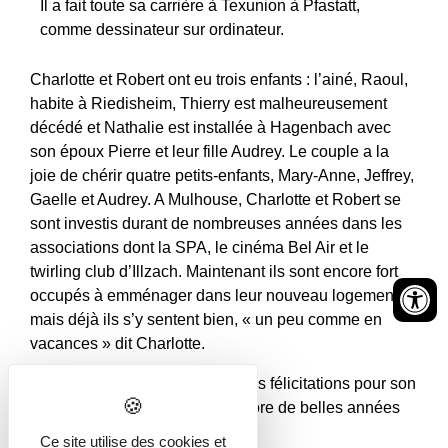
Il a fait toute sa carrière à Texunion à Pfastatt,
comme dessinateur sur ordinateur.
Charlotte et Robert ont eu trois enfants : l’ainé, Raoul,
habite à Riedisheim, Thierry est malheureusement
décédé et Nathalie est installée à Hagenbach avec
son époux Pierre et leur fille Audrey. Le couple a la
joie de chérir quatre petits-enfants, Mary-Anne, Jeffrey,
Gaelle et Audrey. A Mulhouse, Charlotte et Robert se
sont investis durant de nombreuses années dans les
associations dont la SPA, le cinéma Bel Air et le
twirling club d’Illzach. Maintenant ils sont encore fort
occupés à emménager dans leur nouveau logement,
mais déjà ils s’y sentent bien, « un peu comme en
vacances » dit Charlotte.
L’Alsace lui adresse ses sincères félicitations pour son
anniversaire et lui souhaite encore de belles années
avec son époux.
Ce site utilise des cookies et