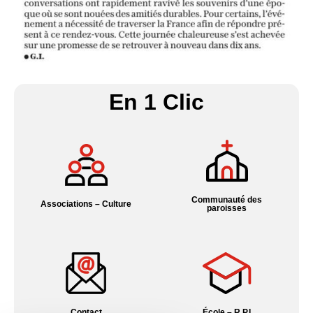
En 1 Clic
Communauté des
Associations – Culture
paroisses
Contact
École – R.P.I