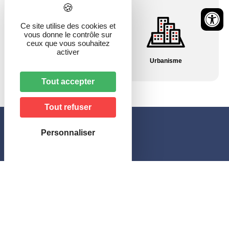
Ce site utilise des cookies et
vous donne le contrôle sur
ceux que vous souhaitez
activer
Pharmacies/Garde
Urbanisme
Tout accepter
Tout refuser
Personnaliser
Mairie de Hagenbach
46, rue de Delle
68210 HAGENBACH
Horaires
–
le lundi et jeudi
:
de 10h00 à 12h00 et de 16h00 à 18h30
–
le mardi et vendredi
:
de 10h00 à 12h00 et sur rendez-vous