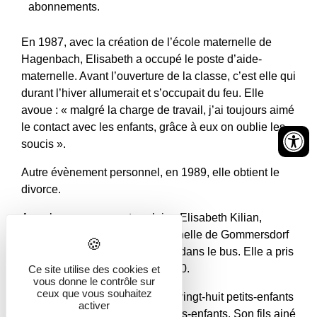
abonnements.
En 1987, avec la création de l’école maternelle de
Hagenbach, Elisabeth a occupé le poste d’aide-
maternelle. Avant l’ouverture de la classe, c’est elle qui
durant l’hiver allumerait et s’occupait du feu. Elle
avoue : « malgré la charge de travail, j’ai toujours aimé
le contact avec les enfants, grâce à eux on oublie les
soucis ».
Autre évènement personnel, en 1989, elle obtient le
divorce.
Avec le regroupement scolaire, Elisabeth Kilian,
travaille trois années à la maternelle de Gommersdorf
et elle accompagne les enfants dans le bus. Elle a pris
une retraite bien méritée en 2000.
Ce site utilise des cookies et
vous donne le contrôle sur
ceux que vous souhaitez
Sa grande joie : sa famille, ses vingt-huit petits-enfants
activer
et actuellement trois arrière-petits-enfants. Son fils ainé