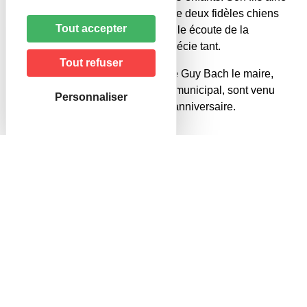
Serge, habite avec elle, ainsi que deux fidèles chiens
Tout accepter
dalmatien. Sur son ordinateur, elle écoute de la
musique allemande qu’elle apprécie tant.
Tout refuser
A l’occasion de son anniversaire Guy Bach le maire,
Monique Wersinger conseillère municipal, sont venu
Personnaliser
l’honorer et la féliciter pour son anniversaire.
En 1 Clic
Communauté des
Associations – Culture
paroisses