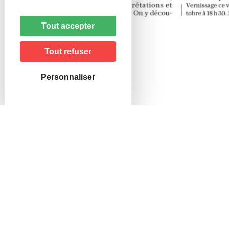
Tout accepter
Tout refuser
Personnaliser
Mairie de Hagenbach
46, rue de Delle
68210 HAGENBACH
Horaires
–
le lundi et jeudi
:
de 10h00 à 12h00 et de 16h00 à 18h30