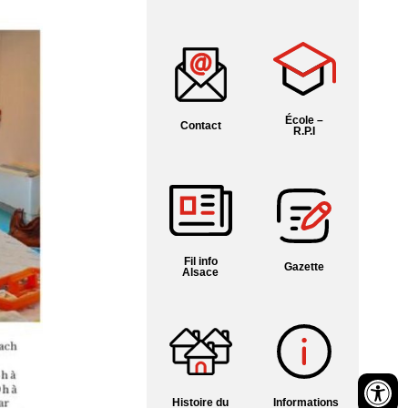
École –
Contact
R.P.I
Fil info
Gazette
Alsace
Histoire du
Informations