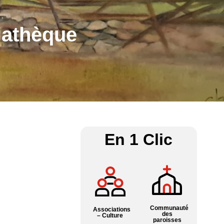
iathèque
En 1 Clic
Communauté
Associations
des
– Culture
paroisses