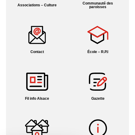
Communauté des
Associations – Culture
paroisses
Contact
École – R.P.I
Fil info Alsace
Gazette