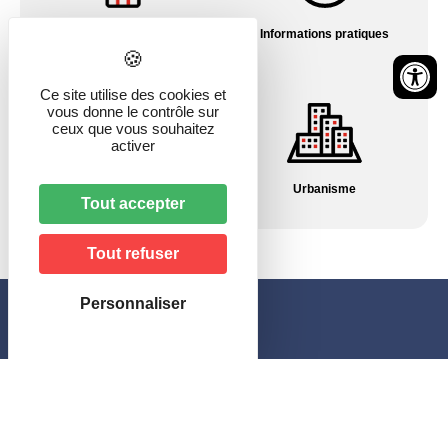
Histoire du village
Informations pratiques
Ce site utilise des cookies et
vous donne le contrôle sur
ceux que vous souhaitez
activer
Pharmacies/Garde
Urbanisme
Tout accepter
Tout refuser
Personnaliser
Mairie de Hagenbach
46, rue de Delle
68210 HAGENBACH
Horaires
–
le lundi et jeudi
: