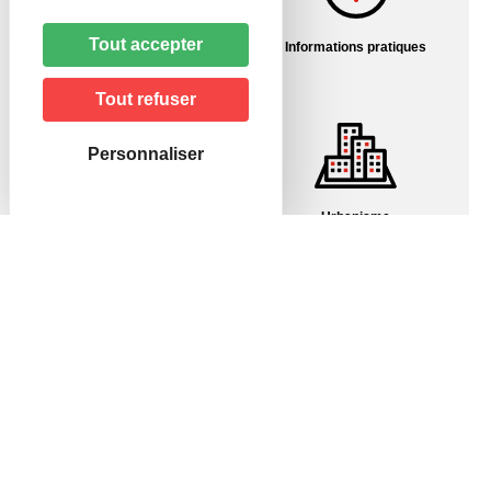
Tout accepter
Histoire du village
Informations pratiques
Tout refuser
Personnaliser
Pharmacies/Garde
Urbanisme
Mairie de Hagenbach
46, rue de Delle
68210 HAGENBACH
Horaires