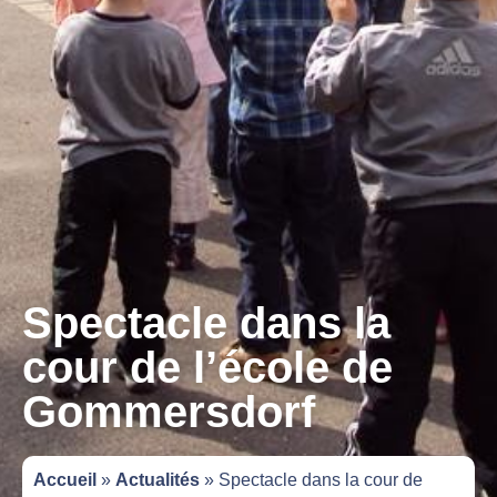
Spectacle dans la
cour de l’école de
Gommersdorf
Accueil
»
Actualités
»
Spectacle dans la cour de