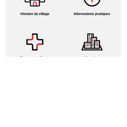
Histoire du village
Informations pratiques
Pharmacies/Garde
Urbanisme
Mairie de Hagenbach
46, rue de Delle
68210 HAGENBACH
Horaires