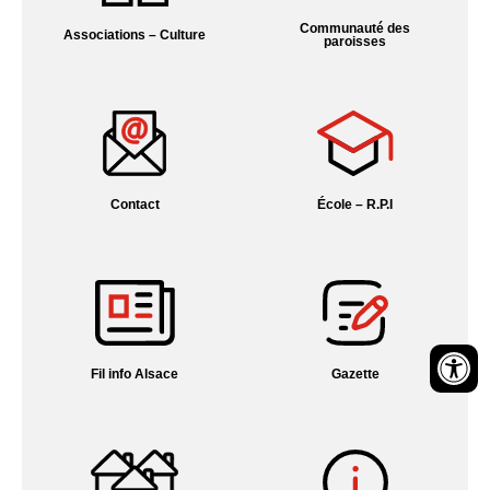
Communauté des
Associations – Culture
paroisses
Contact
École – R.P.I
Fil info Alsace
Gazette