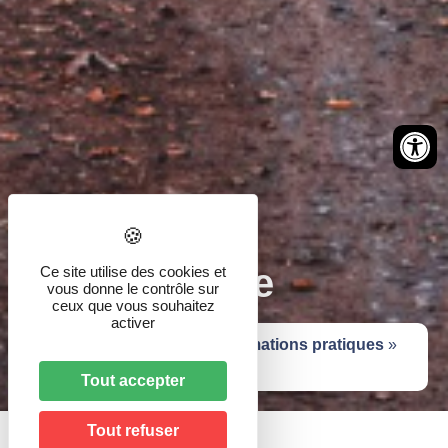
Brigade verte
Ce site utilise des cookies et
vous donne le contrôle sur
ceux que vous souhaitez
activer
Accueil
»
Vie pratique
»
Informations pratiques
»
Brigade verte
Tout accepter
Tout refuser