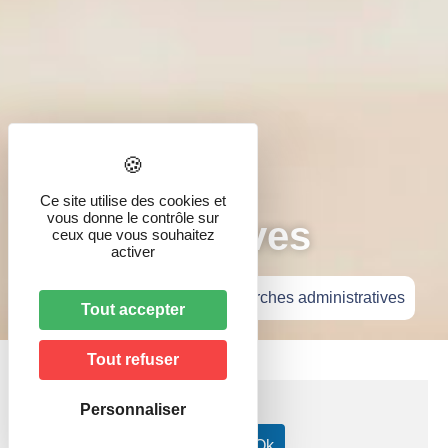
Démarches
Ce site utilise des cookies et
vous donne le contrôle sur
administratives
ceux que vous souhaitez
activer
Accueil
»
Vie pratique
»
Démarches administratives
Tout accepter
Tout refuser
Personnaliser