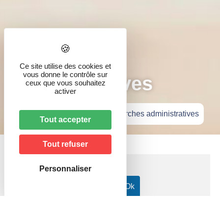
Démarches
Ce site utilise des cookies et
vous donne le contrôle sur
administratives
ceux que vous souhaitez
activer
Accueil
»
Vie pratique
»
Démarches administratives
Tout accepter
Tout refuser
Personnaliser