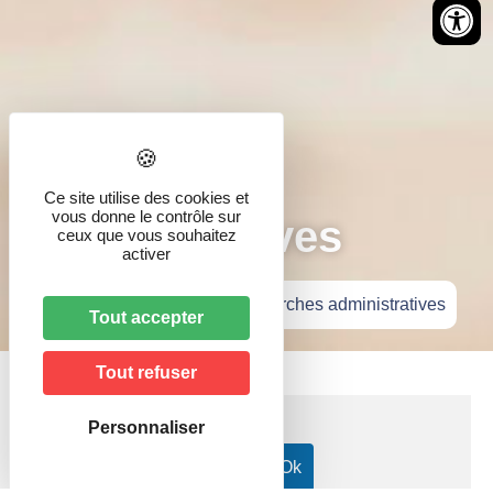
Démarches
Ce site utilise des cookies et
vous donne le contrôle sur
administratives
ceux que vous souhaitez
activer
Accueil
»
Vie pratique
»
Démarches administratives
Tout accepter
Tout refuser
Personnaliser