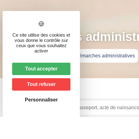
Démarches administr
Ce site utilise des cookies et
vous donne le contrôle sur
ceux que vous souhaitez
activer
Accueil
»
Vie pratique
»
Démarches administratives
Tout accepter
Tout refuser
Personnaliser
Accueil particuliers
Justice
Saisies et recouvre
>
>