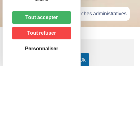
Accueil
»
Vie pratique
»
Démarches administratives
Tout accepter
Tout refuser
Personnaliser
Accueil particuliers
Travail - Formation
Contrats de
>
>
travail dans le secteur privé
Conclusion d'un contrat de
>
travail à durée indéterminée (CDI) pour un salarié
Fiche pratique
Conclusion d'un contrat de travail