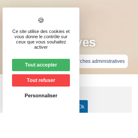
Démarches
Ce site utilise des cookies et
vous donne le contrôle sur
administratives
ceux que vous souhaitez
activer
Accueil
»
Vie pratique
»
Démarches administratives
Tout accepter
Tout refuser
Personnaliser
Accueil particuliers
Transports - Mobilité
Infractions