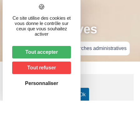
Démarches
Ce site utilise des cookies et
vous donne le contrôle sur
administratives
ceux que vous souhaitez
activer
Accueil
»
Vie pratique
»
Démarches administratives
Tout accepter
Tout refuser
Personnaliser
Accueil particuliers
Justice
Saisies et recouvrements
>
>
>
Saisie sur salaire : quelles sont les obligations de
l'employeur ?