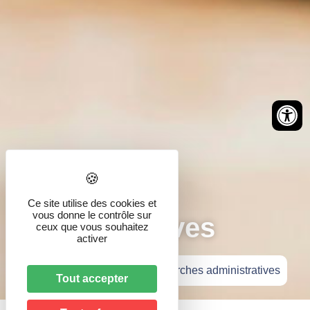
Démarches
Ce site utilise des cookies et
vous donne le contrôle sur
administratives
ceux que vous souhaitez
activer
Accueil
»
Vie pratique
»
Démarches administratives
Tout accepter