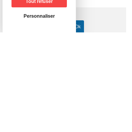
Tout refuser
Personnaliser
Accueil particuliers
Famille - Scolarité
Pacte civil de
>
>
solidarité (Pacs)
Comment obtenir une attestation de
>
Pacs ?
Question-réponse
Comment obtenir une attestation
de Pacs ?
Vérifié le 16/05/2022 - Direction de l'information légale et
administrative (Première ministre)