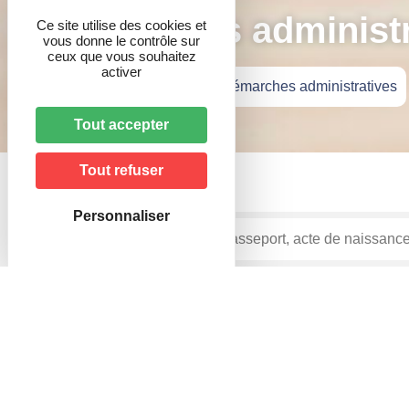
Démarches administr
Ce site utilise des cookies et
vous donne le contrôle sur
ceux que vous souhaitez
activer
Accueil
»
Vie pratique
»
Démarches administratives
Tout accepter
Tout refuser
Personnaliser
Accueil particuliers
Logement
Autorisation d'ur
>
>
Question-réponse
Quelle autorisation d'urbanism