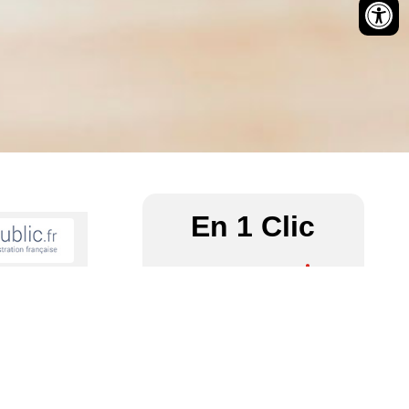
En 1 Clic
e façade ?
Communauté
Associations
des
– Culture
paroisses