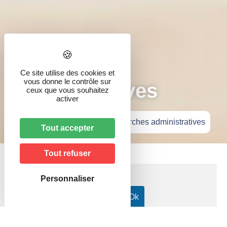
Démarches
Ce site utilise des cookies et
vous donne le contrôle sur
administratives
ceux que vous souhaitez
activer
Accueil
»
Vie pratique
»
Démarches administratives
Tout accepter
Tout refuser
Personnaliser