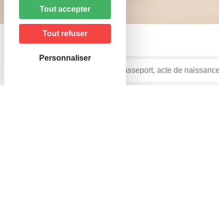
Tout accepter
Tout refuser
Personnaliser
Accueil particuliers
Transports - Mobilité
Infract
>
>
règles ?
Question-réponse
Ceinture de sécurité, siège aut
Vérifié le 07/04/2023 - Direction de l'information légale et ad
Pour un enfant
Pour un adulte