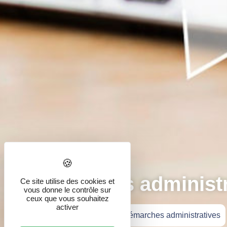
Démarches administr
Ce site utilise des cookies et
vous donne le contrôle sur
ceux que vous souhaitez
activer
Accueil
»
Vie pratique
»
Démarches administratives