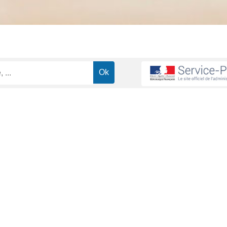
ions routières
Ceinture de sécurité, siège auto enfant ou bébé : quell
>
o enfant ou bébé : quelles sont les règle
ministrative (Première ministre)