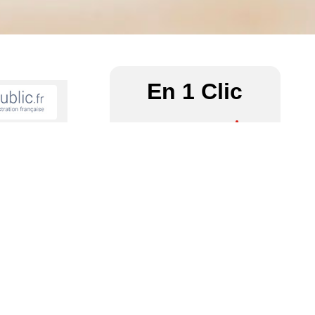
En 1 Clic
es sont les
Communauté
Associations
des
– Culture
paroisses
s ?
Contact
École – R.P.I