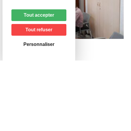
Tout accepter
Tout refuser
Personnaliser
PRÉCÉDENT
SUIVANT
La kermesse des Petits Courlis
Élections Législatives
Tout les événements
En 1 Clic