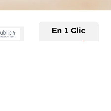
En 1 Clic
s tarifs ?
Communauté
Associations
des
– Culture
paroisses
Les tarifs sont
Contact
École – R.P.I
Tout déplier