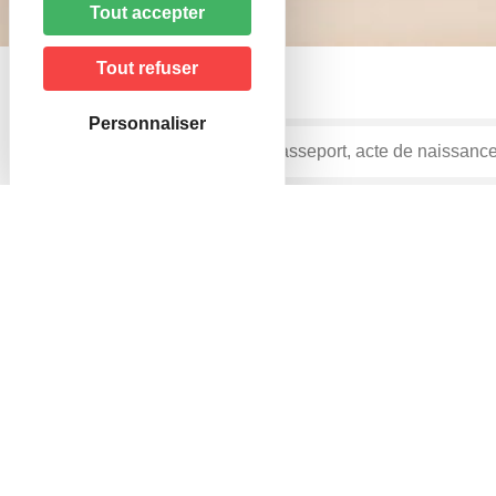
Tout accepter
Tout refuser
Personnaliser
Accueil particuliers
Transports - Mobilité
Infract
>
>
Question-réponse
Dépannage sur autoroute : quelle
Vérifié le 25/09/2022 - Direction de l'information légale et ad
En cas de panne sur une autoroute, seule une entrepri
réglementés</span>.