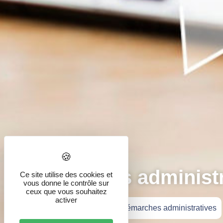
Démarches administr
Ce site utilise des cookies et
vous donne le contrôle sur
ceux que vous souhaitez
activer
Accueil
»
Vie pratique
»
Démarches administratives