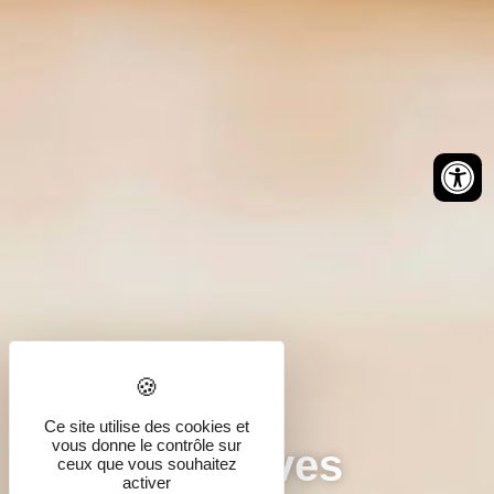
Démarches
Ce site utilise des cookies et
vous donne le contrôle sur
administratives
ceux que vous souhaitez
activer