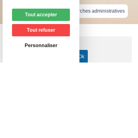
Accueil
»
Vie pratique
»
Démarches administratives
Tout accepter
Tout refuser
Personnaliser
Accueil particuliers
Transports - Mobilité
Infractions
>
>
routières
Suspension judiciaire du permis de conduire
>
Fiche pratique
Suspension judiciaire du permis
de conduire