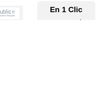
En 1 Clic
Communauté
Associations
des
– Culture
paroisses
upérer ?
ette page vous
Contact
École – R.P.I
Tout déplier