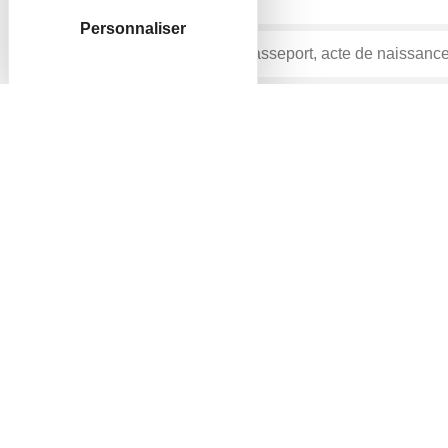
Personnaliser
Accueil particuliers
Transports - Mobilité
Infract
>
>
Fiche pratique
Rétention du permis de condui
Vérifié le 26/01/2022 - Direction de l'information légale et ad
Les forces de l'ordre ont pris votre permis de condu
Lorsque vous commettez certaines <a href="https://w
xml=R10272">infractions</a>, les forces de l'ordre pe
indique <span class="miseenevidence">les règles de l
Quelles infractions entraînent la réten