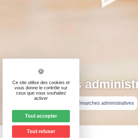
Démarches administr
Ce site utilise des cookies et
vous donne le contrôle sur
ceux que vous souhaitez
activer
Accueil
»
Vie pratique
»
Démarches administratives
Tout accepter
Tout refuser