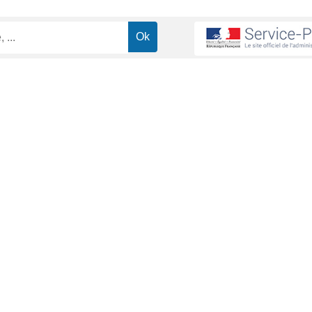
ions routières
Rétention du permis de conduire
>
re
ministrative (Première ministre)
ire et vous vous demandez quand et comment vous allez pouvoir le réc
ww.hagenbach.fr/vie-pratique/demarches-administratives/?
uvent prendre votre permis. Vous n'avez plus le droit de conduire. C
a rétention du permis de conduire</span>.
Tout replier
tion du permis ?