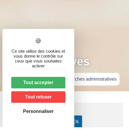
Démarches
Ce site utilise des cookies et
vous donne le contrôle sur
administratives
ceux que vous souhaitez
activer
Accueil
»
Vie pratique
»
Démarches administratives
Tout accepter
Tout refuser
Personnaliser