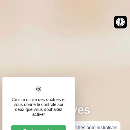
Démarches
Ce site utilise des cookies et
vous donne le contrôle sur
administratives
ceux que vous souhaitez
activer
Accueil
»
Vie pratique
»
Démarches administratives