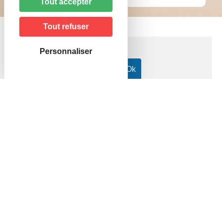
Tout accepter
Tout refuser
Personnaliser
Accueil particuliers
Argent - Impôts - Consommation
>
>
Communications électroniques (téléphone, internet,
télévision)
Quels sont les tarifs des numéros spéciaux
>
(vert, gris, violet) et surtaxés ?
Question-réponse
Quels sont les tarifs des numéros
spéciaux (vert, gris, violet) et