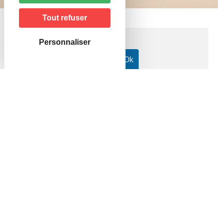
Tout refuser
Personnaliser
Accueil particuliers
Argent - Impôts - Consommation
>
>
Communications électroniques (téléphone, internet,
télévision)
Qu'est-ce que la fibre optique et comment en
>
bénéficier ?
Question-réponse
Qu'est-ce que la fibre optique et
comment en bénéficier ?