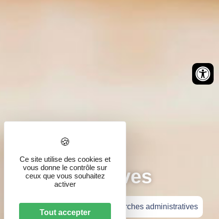
Démarches
Ce site utilise des cookies et
vous donne le contrôle sur
administratives
ceux que vous souhaitez
activer
Accueil
»
Vie pratique
»
Démarches administratives
Tout accepter