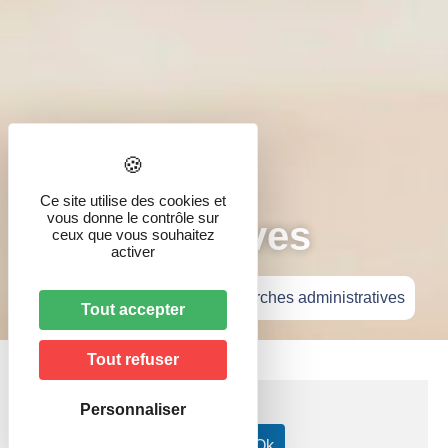
Démarches
Ce site utilise des cookies et
vous donne le contrôle sur
administratives
ceux que vous souhaitez
activer
Accueil
»
Vie pratique
»
Démarches administratives
Tout accepter
Tout refuser
Personnaliser